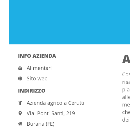
A
INFO AZIENDA
Alimentari
Cos
Sito web
ris
pia
INDIRIZZO
all
Azienda agricola Cerutti
med
che
Via Ponti Santi, 219
dei
Burana (FE)