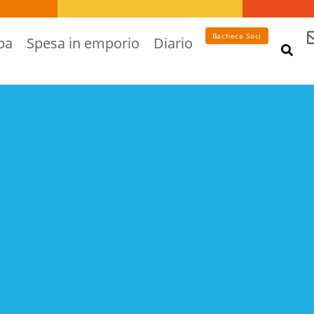
Bacheca Soci
pa
Spesa in emporio
Diario