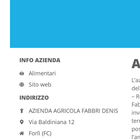
A
INFO AZIENDA
Alimentari
L’a
Sito web
del
– R
INDIRIZZO
Fab
AZIENDA AGRICOLA FABBRI DENIS
inv
ter
Via Baldiniana 12
pos
Forlì (FC)
l’a