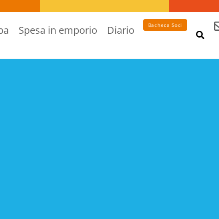
Bacheca Soci
pa
Spesa in emporio
Diario