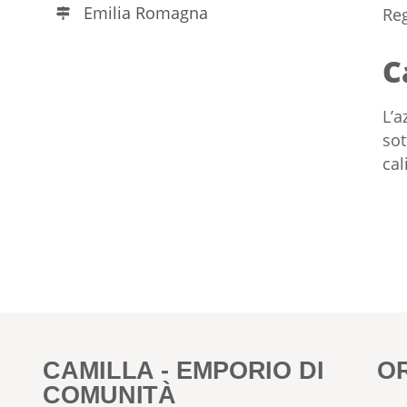
Emilia Romagna
Reg
C
L’a
sot
cal
CAMILLA - EMPORIO DI
O
COMUNITÀ