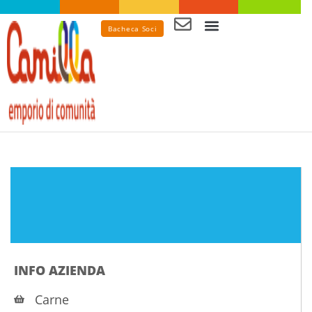
Bacheca Soci
Spesa in emporio
INFO AZIENDA
Carne