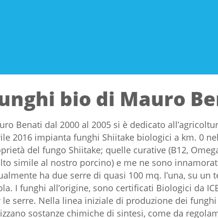
unghi bio di Mauro Be
ro Benati dal 2000 al 2005 si è dedicato all’agricoltu
ile 2016 impianta funghi Shiitake biologici a km. 0 ne
prietà del fungo Shiitake; quelle curative (B12, Omega3
to simile al nostro porcino) e me ne sono innamorat
ualmente ha due serre di quasi 100 mq. l’una, su un t
la. I funghi all’origine, sono certificati Biologici da 
 le serre. Nella linea iniziale di produzione dei fungh
lizzano sostanze chimiche di sintesi, come da regolame