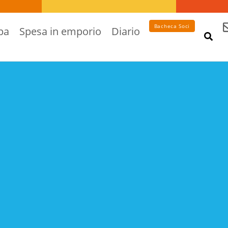
Bacheca Soci
pa
Spesa in emporio
Diario