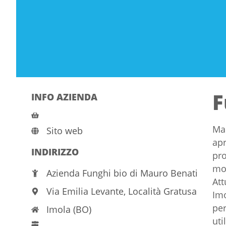
F
INFO AZIENDA
Mau
Sito web
apr
INDIRIZZO
pro
mol
Azienda Funghi bio di Mauro Benati
Att
Via Emilia Levante, Località Gratusa
Imo
per
Imola (BO)
uti