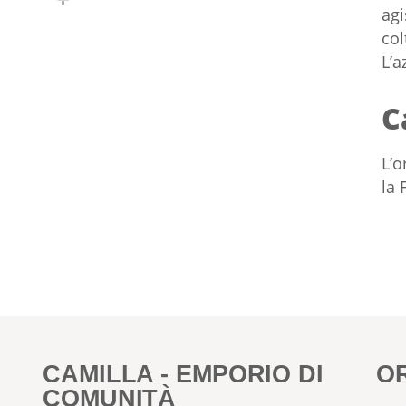
agi
col
L’a
C
L’o
la 
CAMILLA - EMPORIO DI
O
COMUNITÀ