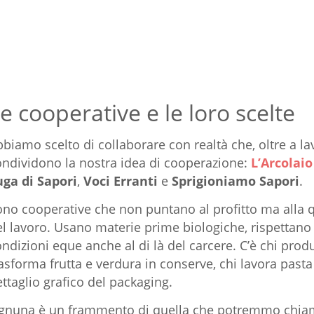
e cooperative e le loro scelte
biamo scelto di collaborare con realtà che, oltre a la
ondividono la nostra idea di cooperazione:
L’Arcolaio
uga di Sapori
,
Voci Erranti
e
Sprigioniamo Sapori
.
no cooperative che non puntano al profitto ma alla qu
el lavoro. Usano materie prime biologiche, rispettan
ndizioni eque anche al di là del carcere. C’è chi produ
asforma frutta e verdura in conserve, chi lavora pasta
ttaglio grafico del packaging.
gnuna è un frammento di quella che potremmo chiamar