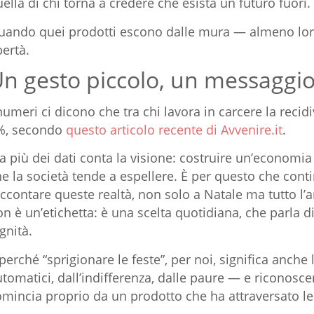
ella di chi torna a credere che esista un futuro fuori.
uando quei prodotti escono dalle mura — almeno lor
bertà.
n gesto piccolo, un messaggi
numeri ci dicono che tra chi lavora in carcere la reci
%, secondo
questo articolo recente di
Avvenire.it
.
 più dei dati conta la visione: costruire un’economia
e la società tende a espellere. È per questo che con
ccontare queste realtà, non solo a Natale ma tutto l
n è un’etichetta: è una scelta quotidiana, che parla di
gnità.
perché “sprigionare le feste”, per noi, significa anch
tomatici, dall’indifferenza, dalle paure — e riconosce
omincia proprio da un prodotto che ha attraversato le