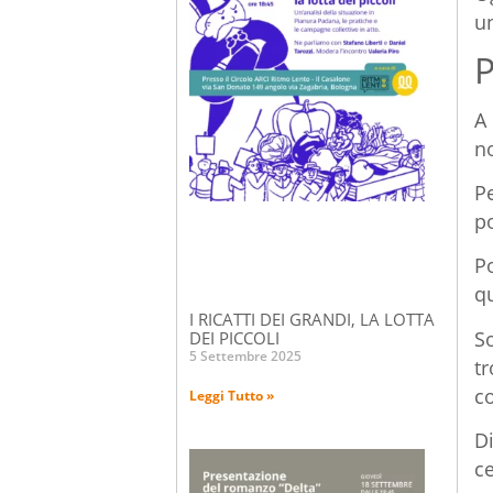
un
P
A
n
Pe
p
Po
qu
I RICATTI DEI GRANDI, LA LOTTA
So
DEI PICCOLI
5 Settembre 2025
tr
c
Leggi Tutto »
Di
ce