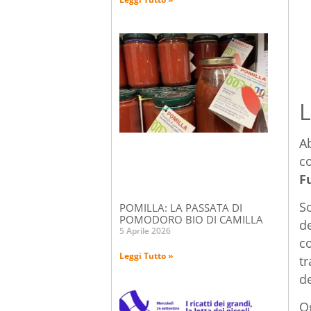
L
Ab
c
F
So
POMILLA: LA PASSATA DI
POMODORO BIO DI CAMILLA
d
5 Aprile 2026
co
Leggi Tutto »
tr
de
O