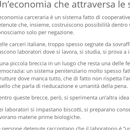
n’economia che attraversa le 
economia carceraria è un sistema fatto di cooperative,
tenute che, insieme, costruiscono possibilità dentro 
onosciamo solo per negazione.
elle carceri italiane, troppo spesso segnate da sovra
scono laboratori dove si lavora, si studia, si prova 
una piccola breccia in un luogo che resta una delle fe
emocrazia: un sistema penitenziario molto spesso fat
rutture dove manca tutto, che di fatto non rispetta l’a
ello che parla di rieducazione e umanità della pena.
ntro queste brecce, però, si sperimenta un’altra idea 
i laboratori si impastano biscotti, si preparano cons
avorano materie prime biologiche.
e persone detenute raccontano che il laboratorio è “u