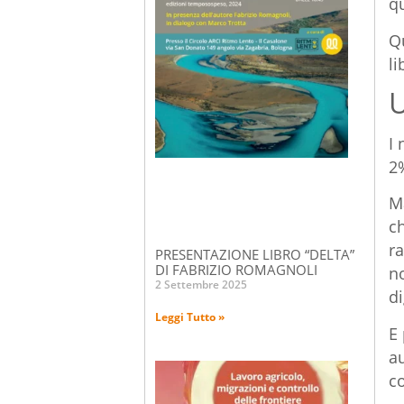
qu
Q
li
U
I 
2
Ma
ch
ra
PRESENTAZIONE LIBRO “DELTA”
DI FABRIZIO ROMAGNOLI
no
2 Settembre 2025
di
Leggi Tutto »
E 
au
c