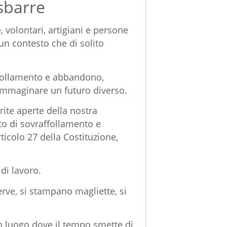
sbarre
 volontari, artigiani e persone
un contesto che di solito
ffollamento e abbandono,
a immaginare un futuro diverso.
rite aperte della nostra
to di sovraffollamento e
rticolo 27 della Costituzione,
di lavoro.
erve, si stampano magliette, si
n luogo dove il tempo smette di