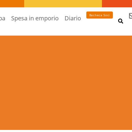
Bacheca Soci
pa
Spesa in emporio
Diario