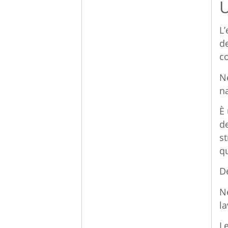
U
L’
de
c
N
na
È 
d
st
qu
De
Ne
l
L