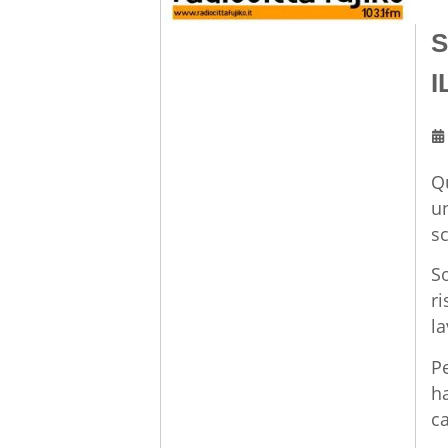
S
I
Q
u
sc
S
ri
l
Pe
ha
ca