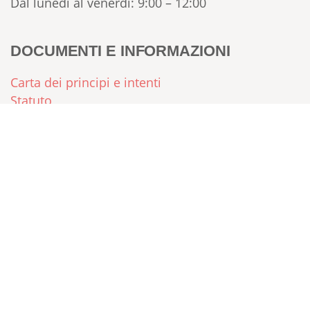
Dal lunedì al venerdì: 9:00 – 12:00
DOCUMENTI E INFORMAZIONI
Carta dei principi e intenti
Statuto
Regolamento
FAQ – Domande Frequenti
Sei già socia/o?
Vai alla bacheca
© 2026 Copyright CAMILLA :: EMPORIO DI COMUNITÀ – SOC.
COOPERATIVA
Numero REA: BO – 541071 – P.IVA: 03715501205