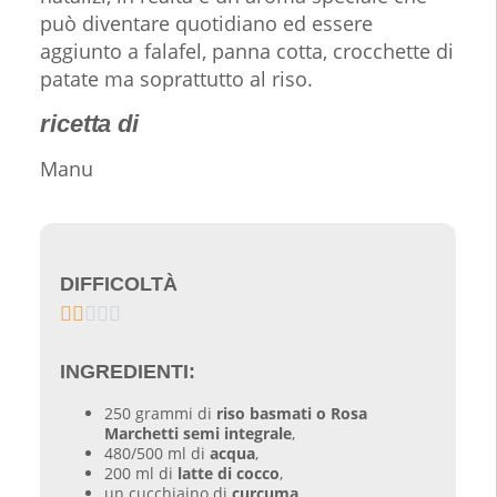
può diventare quotidiano ed essere
aggiunto a falafel, panna cotta, crocchette di
patate ma soprattutto al riso.
ricetta di
Manu
DIFFICOLTÀ





INGREDIENTI:
250 grammi di
riso basmati o Rosa
Marchetti semi integrale
,
480/500 ml di
acqua
,
200 ml di
latte di cocco
,
un cucchiaino di
curcuma
,