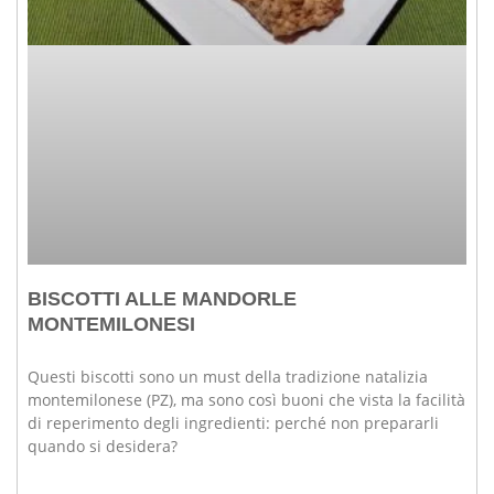
BISCOTTI ALLE MANDORLE
MONTEMILONESI
Questi biscotti sono un must della tradizione natalizia
montemilonese (PZ), ma sono così buoni che vista la facilità
di reperimento degli ingredienti: perché non prepararli
quando si desidera?