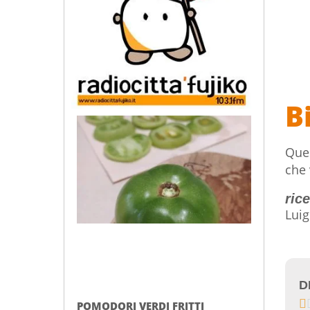
B
Ques
che 
rice
Luig
D

POMODORI VERDI FRITTI