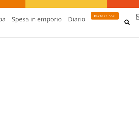
Bacheca Soci
pa
Spesa in emporio
Diario