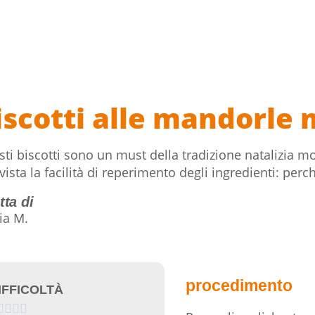
iscotti alle mandorle
ti biscotti sono un must della tradizione natalizia 
vista la facilità di reperimento degli ingredienti: pe
tta di
ia M.
procedimento
IFFICOLTÀ



