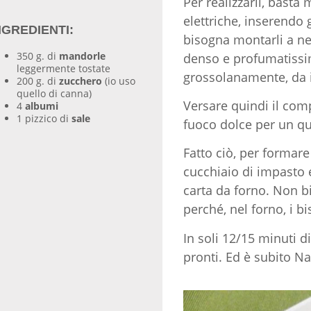
Per realizzarli, basta
elettriche, inserendo
NGREDIENTI:
bisogna montarli a n
350 g. di
mandorle
denso e profumatissim
leggermente tostate
grossolanamente, da i
200 g. di
zucchero
(io uso
quello di canna)
Versare quindi il com
4
albumi
1 pizzico di
sale
fuoco dolce per un qua
Fatto ciò, per formare 
cucchiaio di impasto e
carta da forno. Non b
perché, nel forno, i 
In soli 12/15 minuti di
pronti. Ed è subito Nat