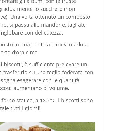
 montare gli albumi con le fruste
 gradualmente lo zucchero (non
eve). Una volta ottenuto un composto
o, si passa alle mandorle, tagliate
nglobare con delicatezza.
posto in una pentola e mescolarlo a
rto d’ora circa.
i biscotti, è sufficiente prelevare un
 trasferirlo su una teglia foderata con
isogna esagerare con le quantità
biscotti aumentano di volume.
 forno statico, a 180 °C, i biscotti sono
ale tutti i giorni!