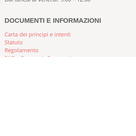
DOCUMENTI E INFORMAZIONI
Carta dei principi e intenti
Statuto
Regolamento
FAQ – Domande Frequenti
Sei già socia/o?
Vai alla bacheca
© 2026 Copyright CAMILLA :: EMPORIO DI COMUNITÀ – SOC.
COOPERATIVA
Numero REA: BO – 541071 – P.IVA: 03715501205