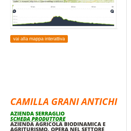
vai alla mappa interattiva
PERCORSI IMPEGNATIVI
Da qui in poi, i giri si fanno impegnativi: se
non salite in bici da un decennio, non
cominciate da questi, non vi voglio sulla
coscienza
CAMILLA GRANI ANTICHI
AZIENDA SERRAGLIO
SCHEDA PRODUTTORE
AZIENDA AGRICOLA BIODINAMICA E
AGRITURISMO, OPERA NEL SETTORE