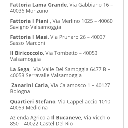
Fattoria Lama Grande
, Via Gabbiano 16 –
40036 Monzuno
Fattoria I Piani
, Via Merlino 1025 – 40060
Savigno Valsamoggia
Fattoria I Masi
, Via Prunaro 26 – 40037
Sasso Marconi
Il Biricoccolo
, Via Tombetto – 40053
Valsamoggia
La Sega
,
Via Valle Del Samoggia 6477 B –
40053 Serravalle Valsamoggia
Zanarini Carla
, Via Calamosco 1 – 40127
Bologna
Quartieri Stefano
, Via Cappellaccio 1010 –
40059 Medicina
Azienda Agricola
Il Bucaneve
, Via Vicchio
850 – 40022 Castel Del Rio