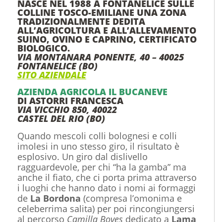
NASCE NEL 1988 A FONTANELICE SULLE
COLLINE TOSCO-EMILIANE UNA ZONA
TRADIZIONALMENTE DEDITA
ALL’AGRICOLTURA E ALL’ALLEVAMENTO
SUINO, OVINO E CAPRINO, CERTIFICATO
BIOLOGICO.
VIA MONTANARA PONENTE, 40 – 40025
FONTANELICE (BO)
SITO AZIENDALE
AZIENDA AGRICOLA IL BUCANEVE
DI ASTORRI FRANCESCA
VIA VICCHIO 850, 40022
CASTEL DEL RIO (BO)
Quando mescoli colli bolognesi e colli
imolesi in uno stesso giro, il risultato è
esplosivo. Un giro dal dislivello
ragguardevole, per chi “ha la gamba” ma
anche il fiato, che ci porta prima attraverso
i luoghi che hanno dato i nomi ai formaggi
de
La Bordona
(compresa l’omonima e
celeberrima salita) per poi rincongiungersi
al percorso
Camilla Boves
dedicato a
Lama