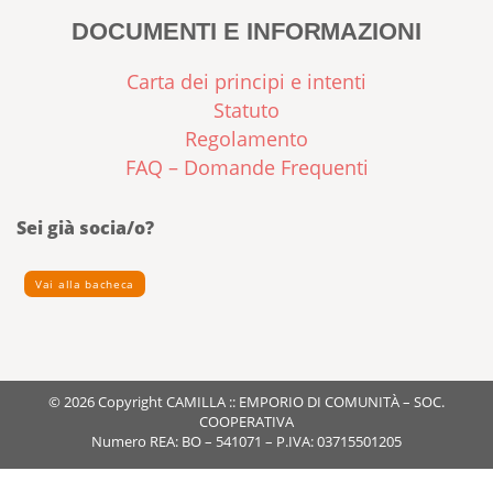
DOCUMENTI E INFORMAZIONI
Carta dei principi e intenti
Statuto
Regolamento
FAQ – Domande Frequenti
Sei già socia/o?
Vai alla bacheca
© 2026 Copyright CAMILLA :: EMPORIO DI COMUNITÀ – SOC.
COOPERATIVA
Numero REA: BO – 541071 – P.IVA: 03715501205
Privacy Policy
Cookie Policy